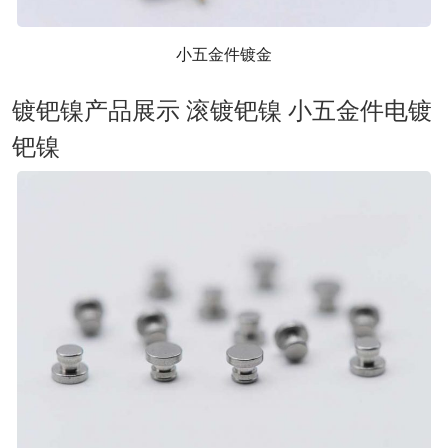
小五金件镀金
镀钯镍产品展示 滚镀钯镍 小五金件电镀
钯镍