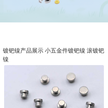
镀钯镍产品展示 小五金件镀钯镍 滚镀钯
镍