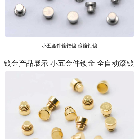
小五金件镀钯镍 滚镀钯镍
镀金产品展示 小五金件镀金 全自动滚镀