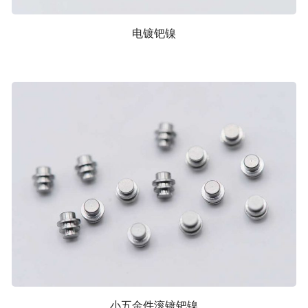
电镀钯镍
小五金件滚镀钯镍